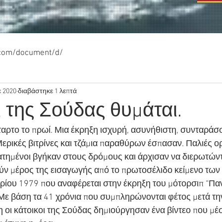
.com/document/d/
ε 2020
διαβάστηκε 1 λεπτά
ι της Σούδας θυμάται.
ταρτο το πρωί. Μια έκρηξη ισχυρή, ασυνήθιστη, συνταράσ
ερικές βιτρίνες και τζάμια παραθύρων έσπασαν. Παλιές ο
ημένοι βγήκαν στους δρόμους και άρχισαν να διερωτώνται 
ν μέρος της εισαγωγής από το πρωτοσέλιδο κείμενο των 
ρίου 1979 που αναφέρεται στην έκρηξη του μότορσιπ “Παν
 Με βάση τα 41 χρόνια που συμπληρώνονται φέτος μετά τη
 οι κάτοικοι της Σούδας δημιούργησαν ένα βίντεο που μέ