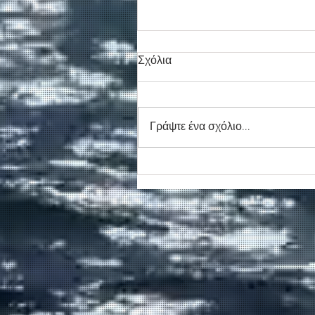
Σχόλια
Γράψτε ένα σχόλιο...
Συγκινητικό τελευταίο αντίο
στον καπετάν Δημήτρη
Κασσελάκη στο λιμάνι της
Σούδας