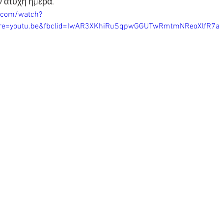
ν άτυχη ημέρα. 
.com/watch?
ure=youtu.be&fbclid=IwAR3XKhiRuSqpwGGUTwRmtmNReoXlfR7