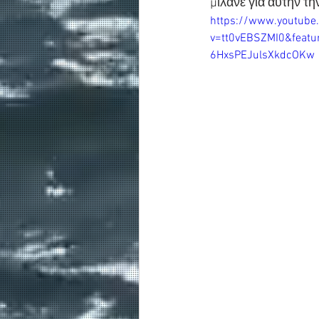
μιλάνε για αυτήν τη
https://www.youtube
v=tt0vEBSZMI0&feat
6HxsPEJulsXkdcOKw