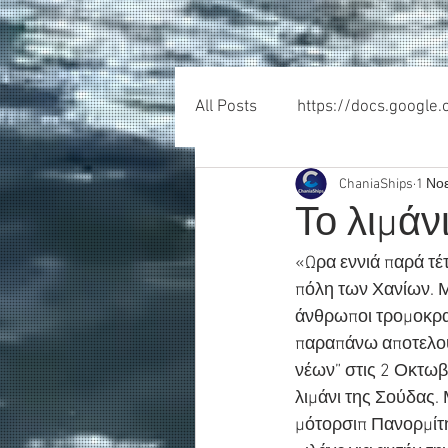
All Posts
https://docs.google
ChaniaShips
1 Νο
Το λιμάν
«Ωρα εννιά παρά τέ
πόλη των Χανίων. Μ
άνθρωποι τρομοκρατ
παραπάνω αποτελού
νέων” στις 2 Οκτωβ
λιμάνι της Σούδας.
μότορσιπ Πανορμίτη