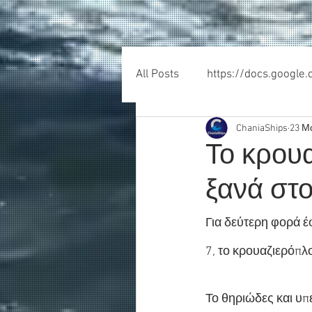
All Posts
https://docs.google
ChaniaShips
23 Μ
Το κρουα
ξανά στο
Για δεύτερη φορά έφ
7, το κρουαζιερόπλο
Το θηριώδες και υπε