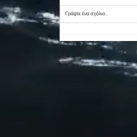
Γράψτε ένα σχόλιο...
Νέο απογευματινό δρομολόγ
για την Αγία Ρουμέλη
δρομολογεί η ΑΝΕΝΔΥΚ τον
Αύγουστο.