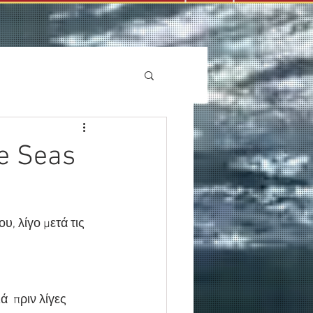
e Seas
, λίγο μετά τις 
  πριν λίγες 