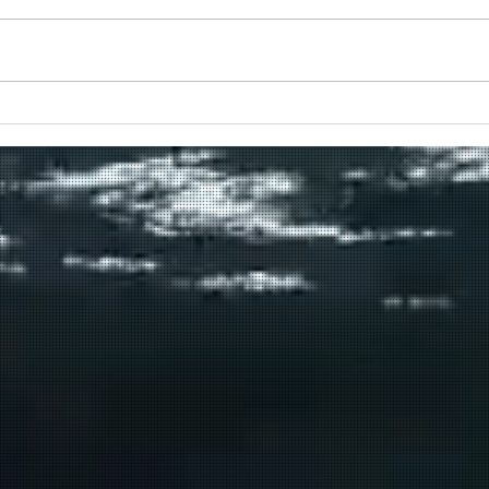
ιο
Προς το τέλος της διαδρομής
του το Πρέβελης;