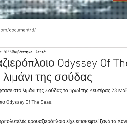
.com/document/d/
αΐ 2022
διαβάστηκε 1 λεπτά
ζιερόπλοιο Odyssey Of Th
 λιμάνι της σούδας
τασε στο λιμάνι της Σούδας το πρωί της Δευτέρας 23 Μαΐου
ιο Odyssey Of The Seas.
ρπολυτελές κρουαζιερόπλοιο είχε επισκεφτεί ξανά τα Χανιά