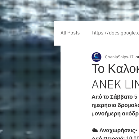
All Posts
https://docs.google
ChaniaShips
17 Ιο
Το Καλοκ
ANEK LI
Από το Σάββατο 5 
ημερήσια δρομολόγ
μονοήμερη απόδρ
🛳️ Αναχωρήσεις• 