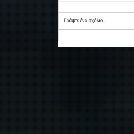
Γράψτε ένα σχόλιο...
Συγκινητικό τελευταίο αντίο
στον καπετάν Δημήτρη
Κασσελάκη στο λιμάνι της
Σούδας