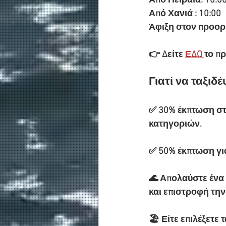
Από Πειραιά: 10:0
Από Χανιά : 10:00 
Άφιξη στον προορι
👉 Δείτε 
ΕΔΩ 
το π
Γιατί να ταξιδέ
✅ 30% έκπτωση στι
κατηγοριών.
✅ 50% έκπτωση για
🌊 Απολαύστε ένα 
και επιστροφή την
🏖️ Είτε επιλέξετ