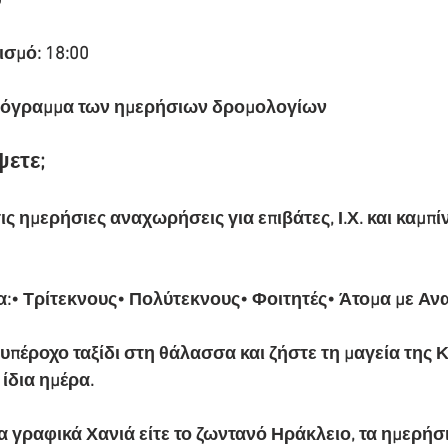
0
σμό: 18:00
ρόγραμμα των ημερήσιων δρομολογίων
ψετε;
ς ημερήσιες αναχωρήσεις για επιβάτες, Ι.Χ. και καμπί
:• Τρίτεκνους• Πολύτεκνους• Φοιτητές• Άτομα με Αν
υπέροχο ταξίδι στη θάλασσα και ζήστε τη μαγεία της Κ
 ίδια ημέρα.
ε τα γραφικά Χανιά είτε το ζωντανό Ηράκλειο, τα ημερή