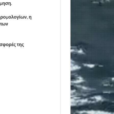
ρμηση.
δρομολογίων, η 
των 
οσφορές της 