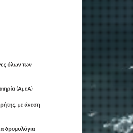
νες όλων των 
απηρία (ΑμεΑ)
ρήτης, με άνεση 
σια δρομολόγια 