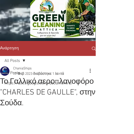
Ανάρτηση
All Posts
ChaniaShips
All Posts
17 Φεβ 2023
διαβάστηκε 1 λεπτά
Το Γαλλικό αεροπλανοφόρο
https://docs.google.com/document/d/
"CHARLES DE GAULLE", στην
Σούδα.