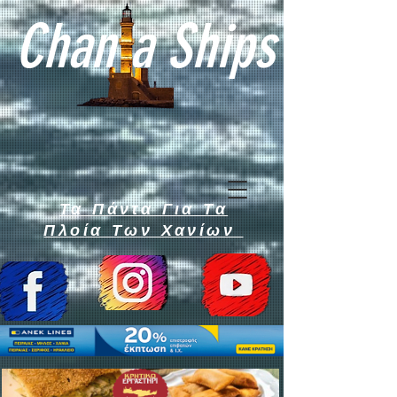
Chan a Ships
Τα Πάντα Για Τα
Πλοία Των Χανίων