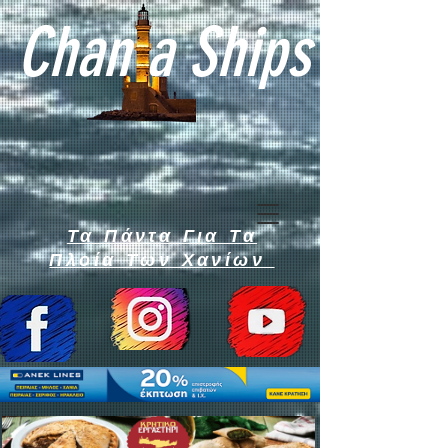
Chan a Ships
Τα Πάντα Για Τα
Πλοία Των Χανίων