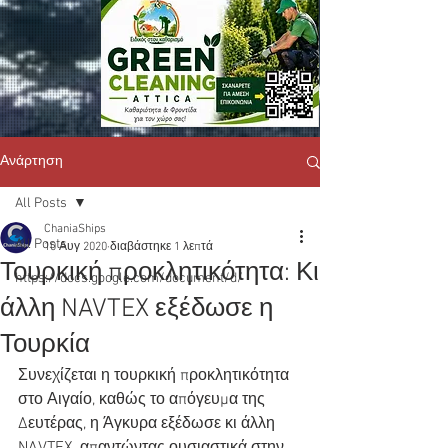
Ανάρτηση
All Posts
ChaniaShips
All Posts
10 Αυγ 2020
διαβάστηκε 1 λεπτά
Τουρκική προκλητικότητα: Κι
https://docs.google.com/document/d/
άλλη NAVTEX εξέδωσε η
Τουρκία
Συνεχίζεται η τουρκική προκλητικότητα 
στο Αιγαίο, καθώς το απόγευμα της 
Δευτέρας, η Άγκυρα εξέδωσε κι άλλη 