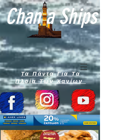
Chan a Ships
Τα Πάντα Για Τα
Πλοία Των Χανίων