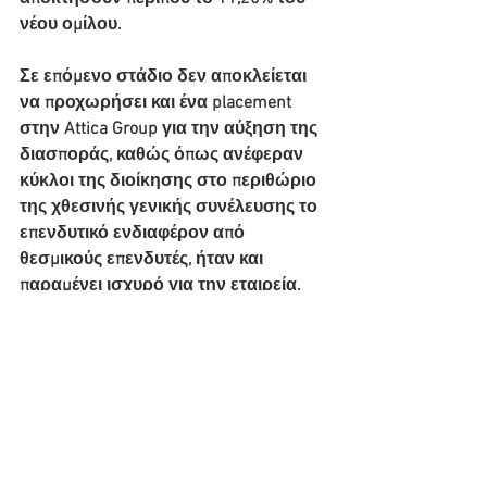
νέου ομίλου.
Σε επόμενο στάδιο δεν αποκλείεται 
να προχωρήσει και ένα placement 
στην Attica Group για την αύξηση της 
διασποράς, καθώς όπως ανέφεραν 
κύκλοι της διοίκησης στο περιθώριο 
της χθεσινής γενικής συνέλευσης το 
επενδυτικό ενδιαφέρον από 
θεσμικούς επενδυτές, ήταν και 
παραμένει ισχυρό για την εταιρεία. 
Προϋπόθεση βέβαια είναι να 
προχωρήσουν οι επενδύσεις του 
ομίλου.
Το timing αναζητείται αλλά οι 
προοπτικές αναμένονται ευοίωνες 
για τα επόμενα χρόνια, καθώς ενόψει 