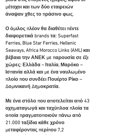
μέσα στις επόμενες ημέρες, αφού οι 
μέτοχοι και των δύο εταιρειών 
άναψαν χθες το πράσινο φως.
Ο όμιλος πλέον θα διαθέτει πέντε 
διαφορετικά brands τα: Superfast 
Ferries, Blue Star Ferries, Hellenic 
Seaways, Africa Morocco Links (AML) και 
βέβαια την ΑΝΕΚ με παρουσία σε έξι 
χώρες: Ελλάδα – Ιταλία, Μαρόκο – 
Ισπανία αλλά και με ένα ναυλωμένο 
πλοίο που συνδέει Πουέρτο Ρίκο – 
Δομινικανή Δημοκρατία.
Με ένα στόλο που αποτελείται από 43 
οχηματαγωγά και ταχύπλοα πλοία τα 
οποία πραγματοποιούν πάνω από 
21.000 ταξίδια κάθε χρόνο 
μεταφέροντας περίπου 7,2 