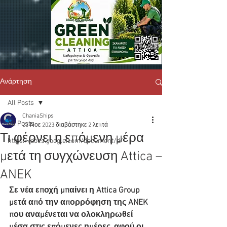
Ανάρτηση
All Posts
ChaniaShips
All Posts
23 Νοε 2023
διαβάστηκε 2 λεπτά
Τι φέρνει η επόμενη μέρα
https://docs.google.com/document/d/
μετά τη συγχώνευση Attica –
ANEK
Σε νέα εποχή μπαίνει η Attica Group 
μετά από την απορρόφηση της ANEK 
που αναμένεται να ολοκληρωθεί 