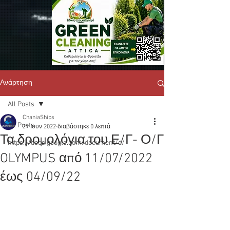
Ανάρτηση
All Posts
ChaniaShips
All Posts
29 Ιουν 2022
διαβάστηκε 0 λεπτά
Τα δρομολόγια του Ε/Γ- Ο/Γ
https://docs.google.com/document/d/
OLYMPUS από 11/07/2022
έως 04/09/22