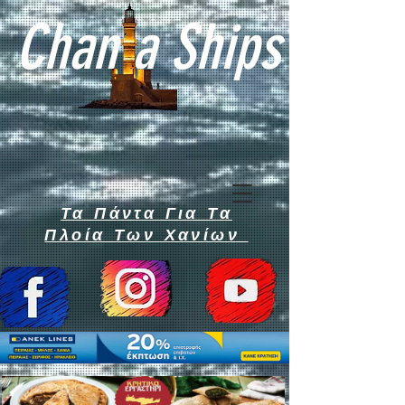
Chan a Ships
Τα Πάντα Για Τα
Πλοία Των Χανίων