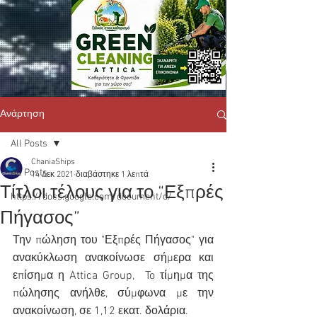
Ανάρτηση
All Posts
ChaniaShips
All Posts
14 Δεκ 2021
διαβάστηκε 1 λεπτά
Τίτλοι τέλους για το “Εξπρές
https://docs.google.com/document/d/
Πήγασος”
Την πώληση του "Εξπρές Πήγασος" για 
ανακύκλωση ανακοίνωσε σήμερα και 
επίσημα η Attica Group, 
To τίμημα της 
πώλησης ανήλθε, σύμφωνα με την 
ανακοίνωση, σε 1,12 εκατ. δολάρια.