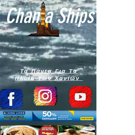
Chan a Ships
Τα Πάντα Για Τα
Πλοία Των Χανίων