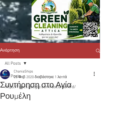
Ανάρτηση
All Posts
ChaniaShips
All Posts
25 Φεβ 2020
διαβάστηκε 1 λεπτά
Συντήρηση στο Αγία
https://docs.google.com/document/d/
Ρουμέλη