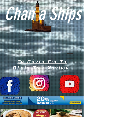
Chan a Ships
Τα Πάντα Για Τα
Πλοία Των Χανίων