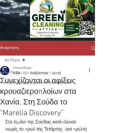
Ανάρτηση
All Posts
ChaniaShips
All Posts
8 Σεπ 2021
διαβάστηκε 1 λεπτά
Συνεχίζονται οι αφίξεις
https://docs.google.com/document/d/
κρουαζιεροπλοίων στα
Χανία, Στη Σούδα το
“Marella Discovery”
Στο λιμάνι της Σούδας κατέπλευσε 
νωρίς το πρωί της Τετάρτης -για πρώτη 