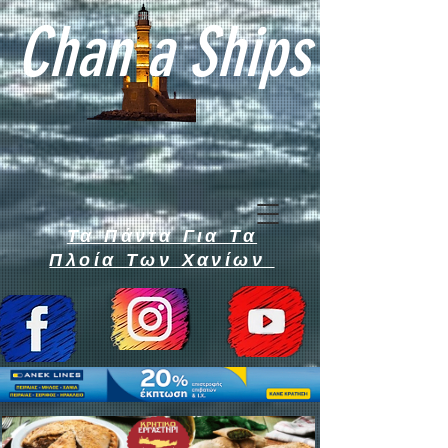
Chan a Ships
Τα Πάντα Για Τα
Πλοία Των Χανίων