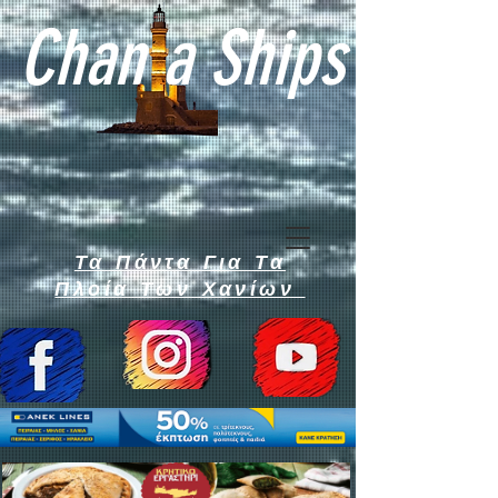
Chan a Ships
Τα Πάντα Για Τα
Πλοία Των Χανίων