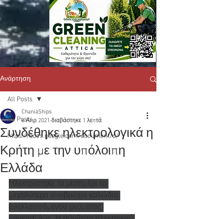
Ανάρτηση
All Posts
ChaniaShips
All Posts
6 Απρ 2021
διαβάστηκε 1 λεπτά
Συνδέθηκε ηλεκτρολογικά η
https://docs.google.com/document/d/
Κρήτη με την υπόλοιπη
Ελλάδα
Ηλεκτρίστηκε το μεσημέρι το 
μεγαλύτερο υποβρύχιο καλώδιο 
εναλλασσόμενου ρεύματος 