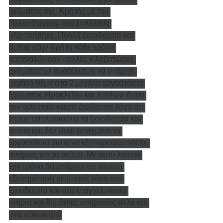
παγκοσμίως. Η σύνδεση ηλεκτρικού 
ρεύματος της  Κρήτης με την 
Πελοπόνησσο που επιτέλους 
υλοποιήθηκε. Πολλά ξενοδοχεία και 
σπίτια στην Κρήτη κάθε χρόνο 
καταναλώνουν πολλές κιλοβατώρες 
ρεύματος με αποτέλεσμα να υπάρχει 
μεγάλο θέμα στα 2 μεγάλα εργοστάσια 
Ρεύματος Ηρακλείου και Χανίων, όπου 
τον τελευταίο καιρό ζορίζονται λόγο ότι 
έχουν τριπλασιαστεί τα ξενοδοχεία και 
σπίτια και δεν είναι φτιαγμένα τα 
εργοστάσια ώστε να εξυπηρετούν τόσες 
ανάγκες για το ρεύμα. Με αυτό λοιπόν 
τον τρόπο θα υπάρχει πιο σωστή 
εξυπηρέτηση ρεύματος τόσο στα 
ξενοδοχεία και στα επαγγελματικά 
κτήρια και δημόσιες υπηρεσίες αλλά και 
στα νοικοκυριά