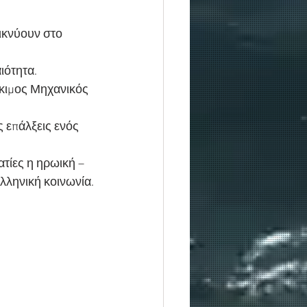
ικνύουν στο 
ιότητα.
όκιμος Μηχανικός 
 επάλξεις ενός
τίες η ηρωική –
ελληνική κοινωνία.