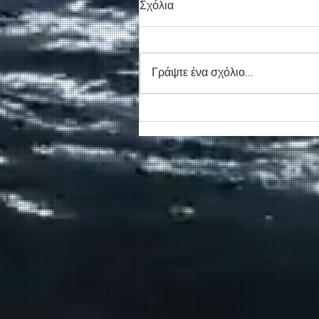
Σχόλια
Γράψτε ένα σχόλιο...
Συγκινητικό τελευταίο αντίο
στον καπετάν Δημήτρη
Κασσελάκη στο λιμάνι της
Σούδας