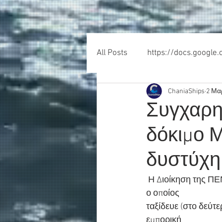
All Posts
https://docs.google
ChaniaShips
2 Μα
Συγχαρη
δόκιμο Μ
δυστύχη
 Η Διοίκηση της ΠΕΝΕΝ εκφράζει δημόσια τα θερμά της συγχαρητήρια στον δόκιμο Μηχανικό 
ο οποίος
ταξίδευε (στο δεύτ
εμπορική