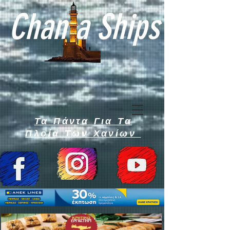
Chan a Ships
Τα Πάντα Για Τα
Πλοία Των Χανίων