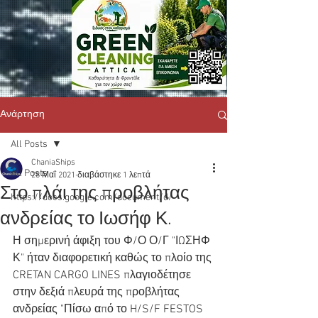
Ανάρτηση
All Posts
ChaniaShips
All Posts
28 Μαΐ 2021
διαβάστηκε 1 λεπτά
Στο πλάι της προβλήτας
https://docs.google.com/document/d/
ανδρείας το Ιωσήφ Κ.
Η σημερινή άφιξη του Φ/Ο Ο/Γ "ΙΩΣΗΦ 
Κ" ήταν διαφορετική καθώς το πλοίο της 
CRETAN CARGO LINES πλαγιοδέτησε 
στην δεξιά πλευρά της προβλήτας 
ανδρείας "Πίσω από το H/S/F FESTOS 