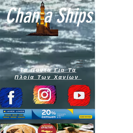
Chan a Ships
Τα Πάντα Για Τα
Πλοία Των Χανίων