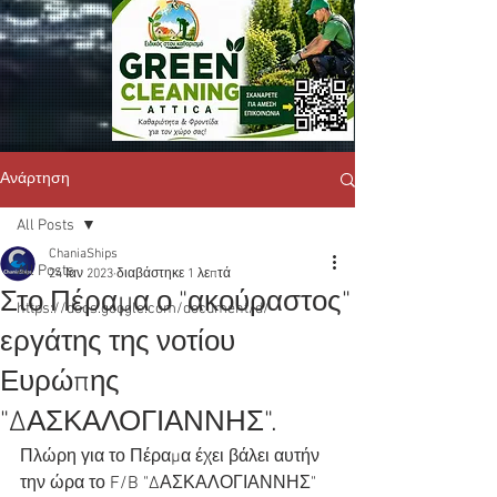
Ανάρτηση
All Posts
ChaniaShips
All Posts
24 Ιαν 2023
διαβάστηκε 1 λεπτά
Στο Πέραμα ο "ακούραστος"
https://docs.google.com/document/d/
εργάτης της νοτίου
Ευρώπης
"ΔΑΣΚΑΛΟΓΙΑΝΝΗΣ".
Πλώρη για το Πέραμα έχει βάλει αυτήν 
την ώρα το F/B "ΔΑΣΚΑΛΟΓΙΑΝΝΗΣ" 