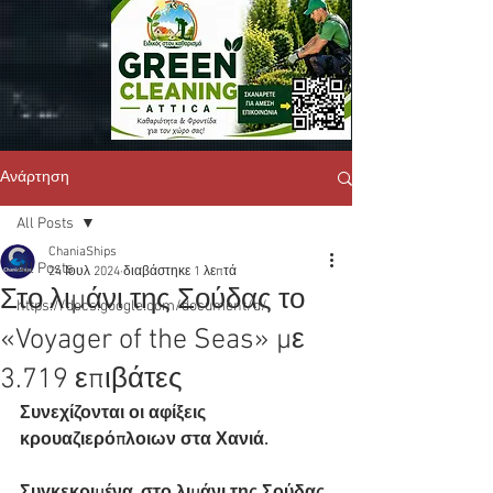
Ανάρτηση
All Posts
ChaniaShips
All Posts
24 Ιουλ 2024
διαβάστηκε 1 λεπτά
Στο λιμάνι της Σούδας το
https://docs.google.com/document/d/
«Voyager of the Seas» με
3.719 επιβάτες
Συνεχίζονται οι αφίξεις 
κρουαζιερόπλοιων στα Χανιά.