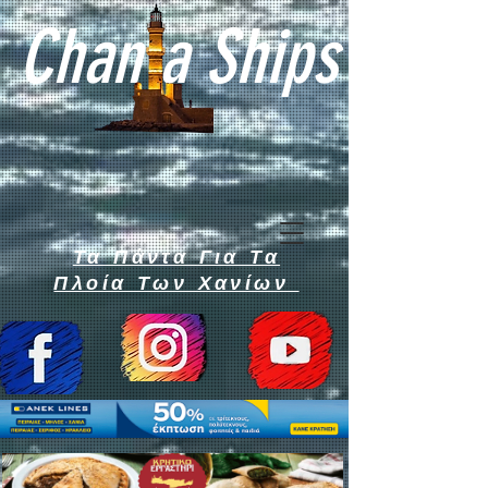
Chan a Ships
Τα Πάντα Για Τα
Πλοία Των Χανίων