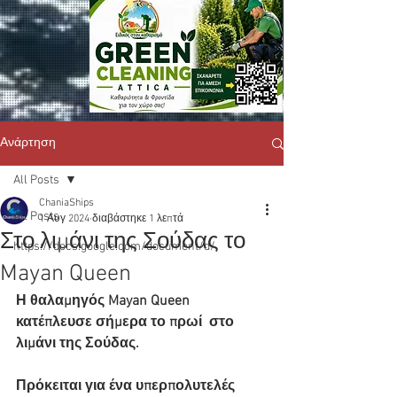
Ανάρτηση
All Posts
ChaniaShips
All Posts
1 Αυγ 2024
διαβάστηκε 1 λεπτά
Στο λιμάνι της Σούδας το
https://docs.google.com/document/d/
Mayan Queen
Η θαλαμηγός Mayan Queen 
κατέπλευσε σήμερα το πρωί  στο 
λιμάνι της Σούδας.
Πρόκειται για ένα υπερπολυτελές 