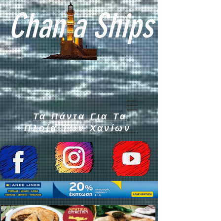
Chan a Ships
Τα Πάντα Για Τα
Πλοία Των Χανίων