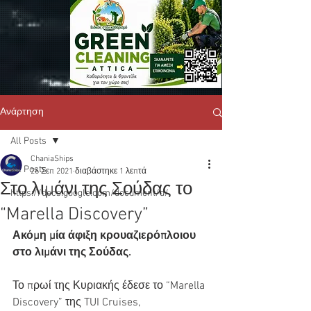
Ανάρτηση
All Posts
ChaniaShips
All Posts
26 Σεπ 2021
διαβάστηκε 1 λεπτά
Στο λιμάνι της Σούδας το
https://docs.google.com/document/d/
“Marella Discovery”
Ακόμη μία άφιξη κρουαζιερόπλοιου 
στο λιμάνι της Σούδας.
Το πρωί της Κυριακής έδεσε το “Marella 
Discovery” της TUI Cruises, 