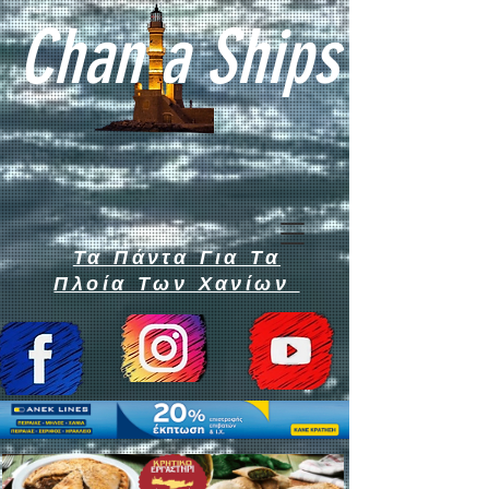
Chan a Ships
Τα Πάντα Για Τα
Πλοία Των Χανίων