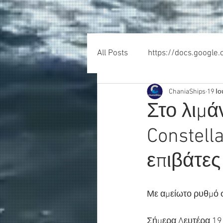
All Posts
https://docs.google
ChaniaShips
19 Ιο
Στο λιμά
Constell
επιβάτες
Με αμείωτο ρυθμό σ
Σήμερα Δευτέρα 19 Ι