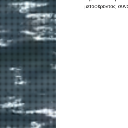
μεταφέροντας  συνο