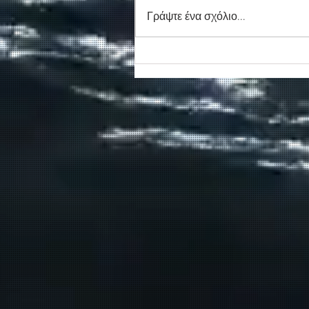
Γράψτε ένα σχόλιο...
Συγκινητικό τελευταίο αντίο
στον καπετάν Δημήτρη
Κασσελάκη στο λιμάνι της
Σούδας