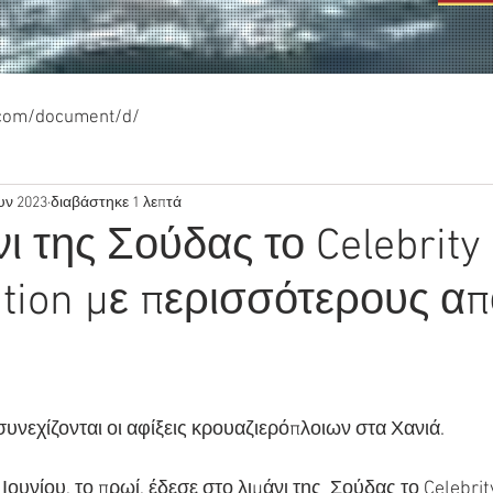
.com/document/d/
υν 2023
διαβάστηκε 1 λεπτά
νι της Σούδας το Celebrity
ation με περισσότερους απ
υνεχίζονται οι αφίξεις κρουαζιερόπλοιων στα Χανιά.
ουνίου, το πρωί, έδεσε στο λιμάνι της  Σούδας το Celebrity