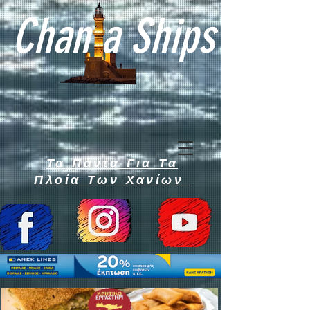
Chan a Ships
Τα Πάντα Για Τα
Πλοία Των Χανίων