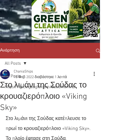
Ανάρτηση
All Posts
ChaniaShips
All Posts
15 Φεβ 2022
διαβάστηκε 1 λεπτά
Στο λιμάνι της Σούδας το
https://docs.google.com/document/d/
κρουαζιερόπλοιο «Viking
Sky»
Στο λιμάνι της Σούδας κατέπλευσε το 
πρωί το κρουαζιερόπλοιο «Viking Sky». 
Το πλοίο έφτασε στη Σούδα, 