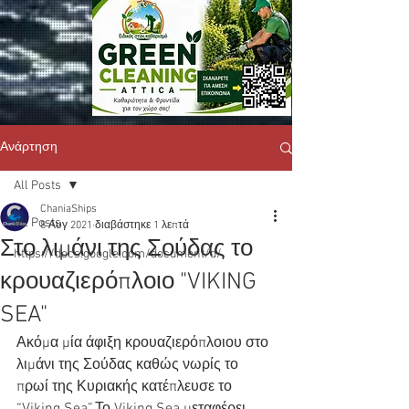
Ανάρτηση
All Posts
ChaniaShips
All Posts
8 Αυγ 2021
διαβάστηκε 1 λεπτά
Στο λιμάνι της Σούδας το
https://docs.google.com/document/d/
κρουαζιερόπλοιο "VIKING
SEA"
Ακόμα μία άφιξη κρουαζιερόπλοιου στο 
λιμάνι της Σούδας καθώς νωρίς το 
πρωί της Κυριακής κατέπλευσε το 