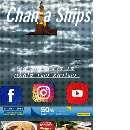
Chan a Ships
Τα Πάντα Για Τα
Πλοία Των Χανίων