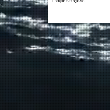
Γράψτε ένα σχόλιο...
Συγκινητικό τελευταίο αντίο
στον καπετάν Δημήτρη
Κασσελάκη στο λιμάνι της
Σούδας