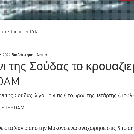
.com/document/d/
λ 2022
διαβάστηκε 1 λεπτά
νι της Σούδας το κρουαζι
DAM
ι της Σούδας, λίγο πριν τις 8 το πρωί της Τετάρτης 6 Ιουλί
OOSTERDAM.
 στα Χανιά από την Μύκονο,ενώ αναχώρησε στις 5 το από