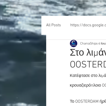
All Posts
https://docs.google
ChaniaShips
6 Ιου
Στο λιμά
OOSTER
Κατέφτασε στο λιμάν
κρουαζιερόπλοιο 
Το OOSTERDAM ήρθε