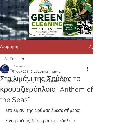
Ανάρτηση
All Posts
ChaniaShips
All Posts
9 Ιουν 2021
διαβάστηκε 1 λεπτά
Στο λιμάνι της Σούδας το
https://docs.google.com/document/d/
κρουαζιερόπλοιο “Anthem of
the Seas”
Στο λιμάνι της Σούδας έδεσε σήμερα 
λίγο μετά τις 6 το κρουαζιερόπλοιο 