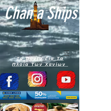
Chan a Ships
Τα Πάντα Για Τα
Πλοία Των Χανίων