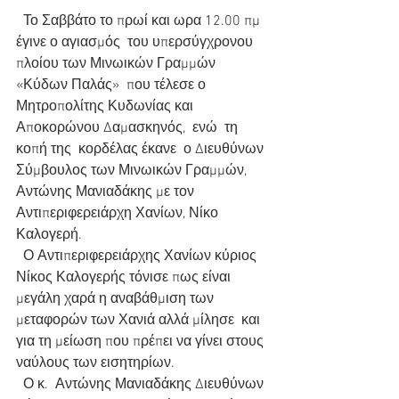
  Το Σαββάτο το πρωί και ωρα 12.00 πμ 
έγινε ο αγιασμός  του υπερσύγχρονου 
πλοίου των Μινωικών Γραμμών 
«Κύδων Παλάς»  που τέλεσε ο 
Μητροπολίτης Κυδωνίας και 
Αποκορώνου Δαμασκηνός,  ενώ  τη 
κοπή της  κορδέλας έκανε  ο Διευθύνων 
Σύμβουλος των Μινωικών Γραμμών,  
Αντώνης Μανιαδάκης με τον 
Αντιπεριφερειάρχη Χανίων, Νίκο 
Καλογερή.
  Ο Αντιπεριφερειάρχης Χανίων κύριος 
Νίκος Καλογερής τόνισε πως είναι 
μεγάλη χαρά η αναβάθμιση των 
μεταφορών των Χανιά αλλά μίλησε  και 
για τη μείωση που πρέπει να γίνει στους 
ναύλους των εισητηρίων.
  Ο κ.  Αντώνης Μανιαδάκης Διευθύνων 