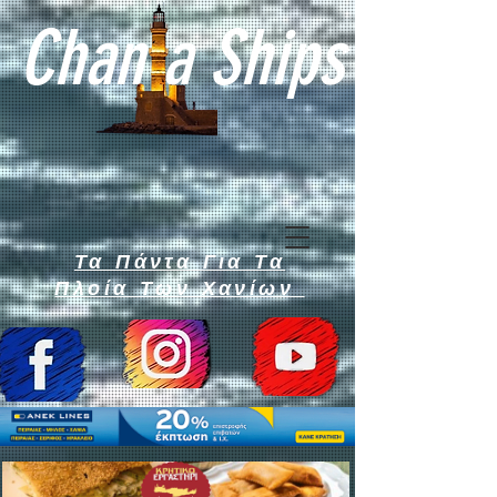
Chan a Ships
Τα Πάντα Για Τα
Πλοία Των Χανίων