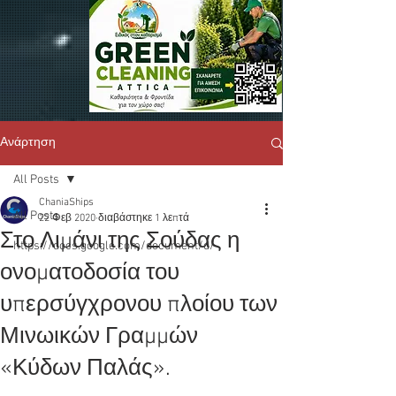
Ανάρτηση
All Posts
ChaniaShips
All Posts
22 Φεβ 2020
διαβάστηκε 1 λεπτά
Στο Λιμάνι της Σούδας η
https://docs.google.com/document/d/
ονοματοδοσία του
υπερσύγχρονου πλοίου των
Μινωικών Γραμμών
«Κύδων Παλάς».