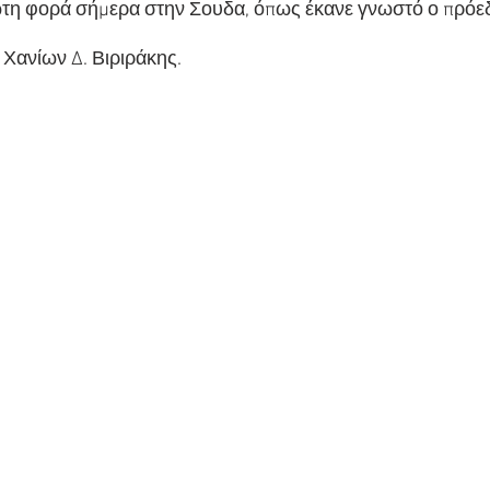
ώτη φορά σήμερα στην Σουδα, όπως έκανε γνωστό ο πρόε
 Χανίων Δ. Βιριράκης.