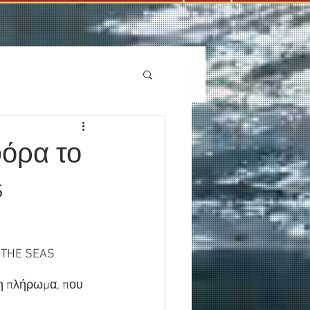
φόρα το
s
 THE SEAS 
λη πλήρωμα, που 