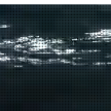
δρομολόγιο του πλοίου
μεταφοράς μεταναστών από τη
Σούδα