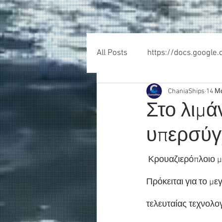
All Posts
https://docs.google
ChaniaShips
14 Μ
Στο λιμά
υπερσύγχ
 Κρουαζιερόπλοιο μ
Πρόκειται για το μ
τελευταίας τεχνολο