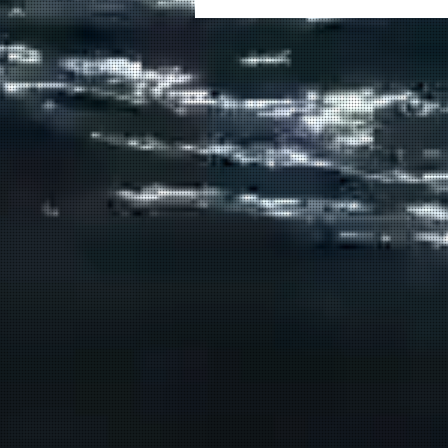
στον καπετάν Δημήτρη
Κασσελάκη στο λιμάνι της
Σούδας