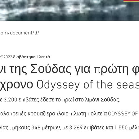
.com/document/d/
αΐ 2022
διαβάστηκε 1 λεπτά
νι της Σούδας για πρώτη 
ρονο Odyssey of the sea
ε 3.200 επιβάτες έδεσε το πρωί στο λιμάνι Σούδας.
εγαλοπρεπές κρουαζιεροπλοιο-πλωτη πολιτεία ODYSSEY OF
γίας , μήκους 348 μέτρων, με 3.269 επιβάτες και 1.550 μέ