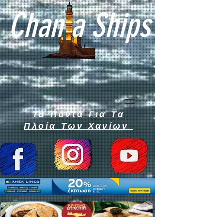
Chan a Ships
Τα Πάντα Για Τα
Πλοία Των Χανίων