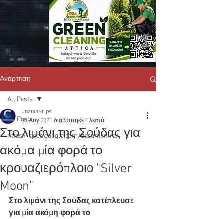
Ανάρτηση
All Posts
ChaniaShips
All Posts
30 Αυγ 2021
διαβάστηκε 1 λεπτά
Στο λιμάνι της Σούδας για
https://docs.google.com/document/d/
ακόμα μία φορά το
κρουαζιερόπλοιο "Silver
Moon"
Στο λιμάνι της Σούδας κατέπλευσε 
για μία ακόμη φορά το 