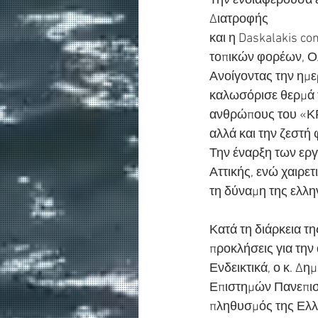
Την ενδιαφέρουσα 
Διατροφής
και η Daskalakis co
τοπικών φορέων, Ολ
Ανοίγοντας την ημ
καλωσόρισε θερμά 
ανθρώπους του «ΚΡΗ
αλλά και την ζεστή 
Την έναρξη των ερ
Αττικής, ενώ χαιρε
τη δύναμη της ελλη
Κατά τη διάρκεια τ
προκλήσεις για την
Ενδεικτικά, ο κ. Δ
Επιστημών Πανεπιστ
πληθυσμός της Ελλ