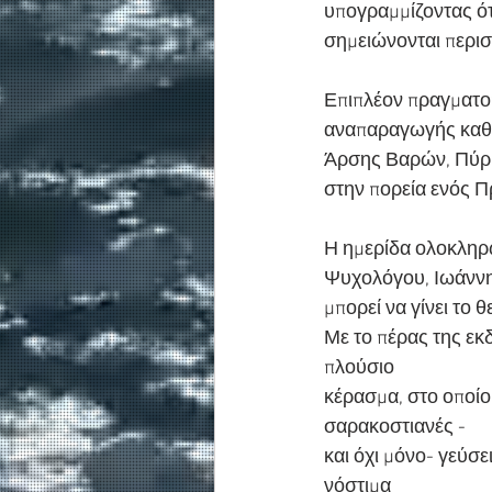
υπογραμμίζοντας ό
σημειώνονται περισ
Επιπλέον πραγματοπ
αναπαραγωγής καθώ
Άρσης Βαρών, Πύρρο
στην πορεία ενός 
Η ημερίδα ολοκληρώθ
Ψυχολόγου, Ιωάννη
μπορεί να γίνει το 
Με το πέρας της εκ
πλούσιο
κέρασμα, στο οποί
σαρακοστιανές -
και όχι μόνο- γεύσε
νόστιμα