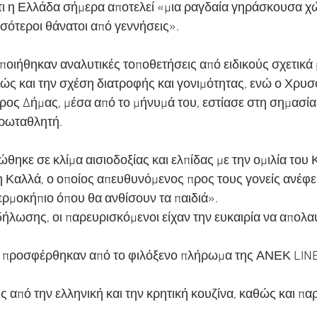
τι η Ελλάδα σήμερα αποτελεί «μια ραγδαία γηράσκουσα χ
σότεροι θάνατοι από γεννήσεις».
οιήθηκαν αναλυτικές τοποθετήσεις από ειδικούς σχετικά
ς και την σχέση διατροφής και γονιμότητας, ενώ ο Χρυσ
ς Δήμας, μέσα από το μήνυμά του, εστίασε στη σημασία 
Πρωταθλητή.
ηκε σε κλίμα αισιοδοξίας και ελπίδας με την ομιλία του 
 Καλλά, ο οποίος απευθυνόμενος προς τους γονείς ανέφε
θερμοκήπιο όπου θα ανθίσουν τα παιδιά».
δήλωσης, οι παρευρισκόμενοι είχαν την ευκαιρία να απολα
ο προσφέρθηκαν από το φιλόξενο πλήρωμα της ΑΝΕΚ LINE
ις από την ελληνική και την κρητική κουζίνα, καθώς και π