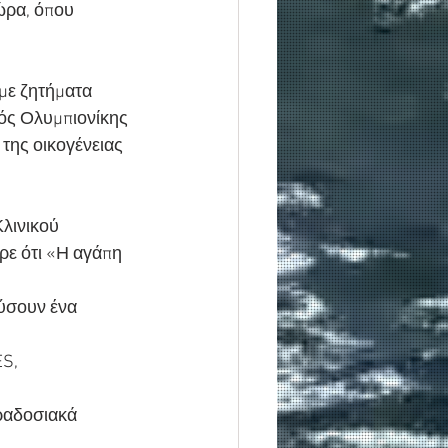
ώρα, όπου
 με ζητήματα
ός Ολυμπιονίκης
της οικογένειας
Κλινικού
ρε ότι «Η αγάπη
ύσουν ένα 
S, 
αραδοσιακά 