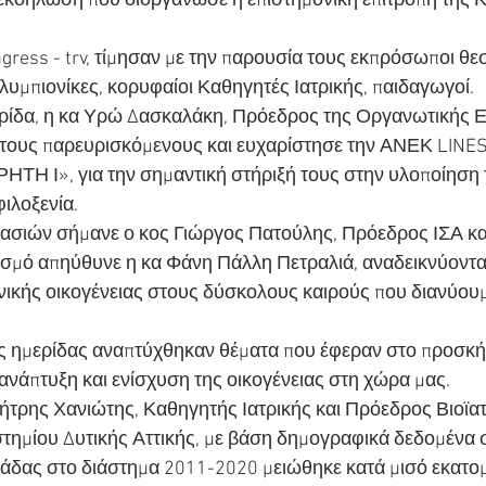
εκδήλωση που διοργάνωσε η επιστημονική επιτροπή της Κ
ngress - trv, τίμησαν με την παρουσία τους εκπρόσωποι θ
υμπιονίκες, κορυφαίοι Καθηγητές Ιατρικής, παιδαγωγοί.
ερίδα, η κα Υρώ Δασκαλάκη, Πρόεδρος της Οργανωτικής Ε
τους παρευρισκόμενους και ευχαρίστησε την ΑΝΕΚ LINES
ΤΗ Ι», για την σημαντική στήριξή τους στην υλοποίηση τ
φιλοξενία.
γασιών σήμανε ο κος Γιώργος Πατούλης, Πρόεδρος ΙΣΑ κα
τισμό απηύθυνε η κα Φάνη Πάλλη Πετραλιά, αναδεικνύοντα
νικής οικογένειας στους δύσκολους καιρούς που διανύουμ
ης ημερίδας αναπτύχθηκαν θέματα που έφεραν στο προσκή
 ανάπτυξη και ενίσχυση της οικογένειας στη χώρα μας.
ημήτρης Χανιώτης, Καθηγητής Ιατρικής και Πρόεδρος Βιοϊα
ημίου Δυτικής Αττικής, με βάση δημογραφικά δεδομένα σ
άδας στο διάστημα 2011-2020 μειώθηκε κατά μισό εκατο