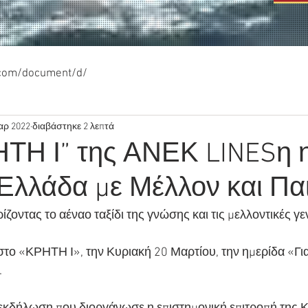
.com/document/d/
αρ 2022
διαβάστηκε 2 λεπτά
ΗΤΗ Ι” της ΑΝΕΚ LINESη 
 Ελλάδα με Μέλλον και Πα
ζοντας το αέναο ταξίδι της γνώσης και τις μελλοντικές γε
α στο «ΚΡΗΤΗ Ι», την Κυριακή 20 Μαρτίου, την ημερίδα «Γι
.