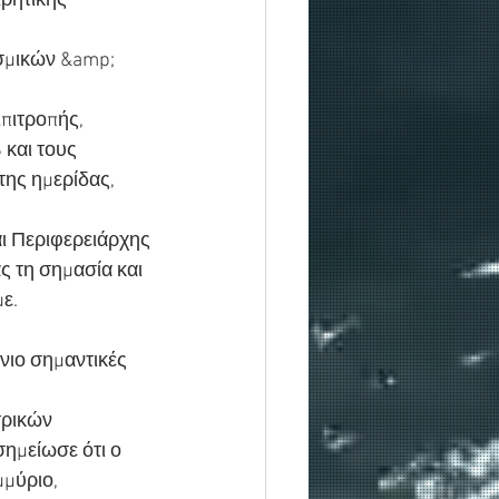
ρητικής 
εσμικών &amp; 
πιτροπής,
 και τους
ης ημερίδας, 
ι Περιφερειάρχης 
ς τη σημασία και 
ε.
νιο σημαντικές
τρικών
ημείωσε ότι ο
μμύριο,