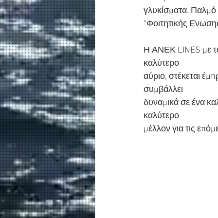
γλυκίσματα. Παλμό
“Φοιτητικής Ενωση
Η ΑΝΕΚ LINES με το
καλύτερο
αύριο, στέκεται έμπ
συμβάλλει
δυναμικά σε ένα κα
καλύτερο
μέλλον για τις επόμ