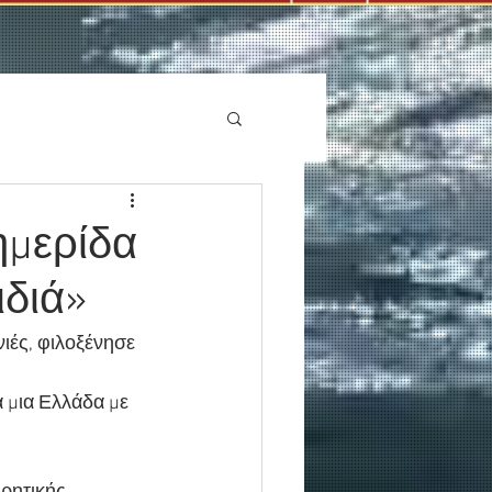
ημερίδα
ιδιά»
νιές, φιλοξένησε 
α μια Ελλάδα με