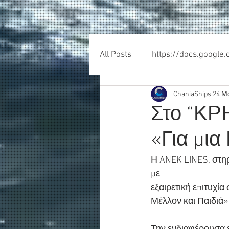
All Posts
https://docs.google
ChaniaShips
24 Μ
Στο “ΚΡ
«Για μια
Η ANEK LINES, στηρί
με
εξαιρετική επιτυχί
Μέλλον και Παιδιά»