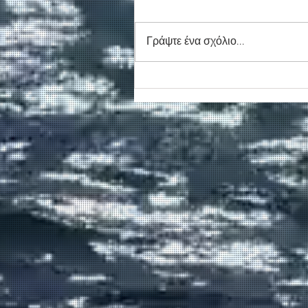
Γράψτε ένα σχόλιο...
Συγκινητικό τελευταίο αντίο
στον καπετάν Δημήτρη
Κασσελάκη στο λιμάνι της
Σούδας