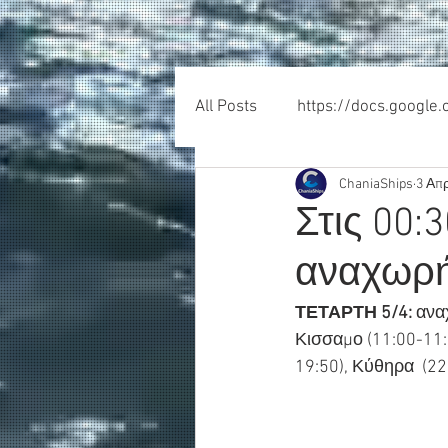
All Posts
https://docs.google
ChaniaShips
3 Απ
Στις 00:3
αναχωρή
ΤΕΤΑΡΤΗ 5/4:
 ανα
Κισσαμο (11:00-11:4
19:50), Κύθηρα  (22