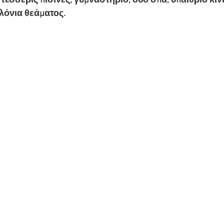
τέσσερις πισίνες, γυμναστήριο, δύο σπα, υπαίθριο κι
λόνια θεάματος. 