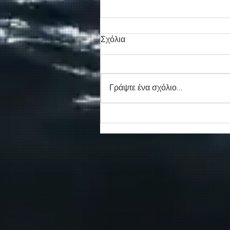
Σχόλια
Γράψτε ένα σχόλιο...
Συγκινητικό τελευταίο αντίο
στον καπετάν Δημήτρη
Κασσελάκη στο λιμάνι της
Σούδας