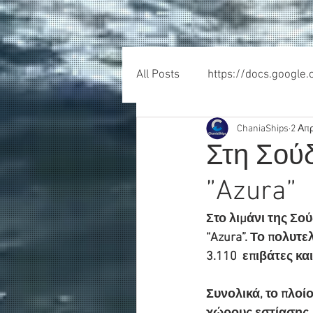
All Posts
https://docs.google
ChaniaShips
2 Απ
Στη Σούδ
”Azura”
Στο λιμάνι της Σού
“Azura”. Το πολυτ
3.110  επιβάτες κ
Συνολικά, το πλοί