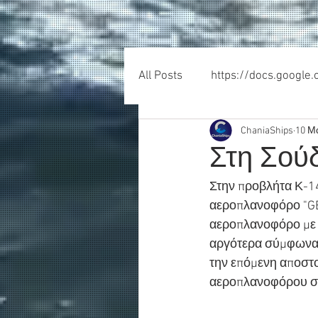
All Posts
https://docs.google
ChaniaShips
10 Μ
Στη Σούδ
Στην προβλήτα Κ-14
αεροπλανοφόρο "GE
αεροπλανοφόρο με 6
αργότερα σύμφωνα μ
την επόμενη αποστ
αεροπλανοφόρου στα