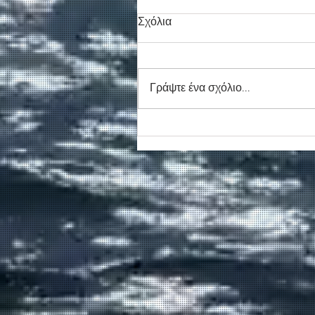
Σχόλια
Γράψτε ένα σχόλιο...
Συγκινητικό τελευταίο αντίο
στον καπετάν Δημήτρη
Κασσελάκη στο λιμάνι της
Σούδας