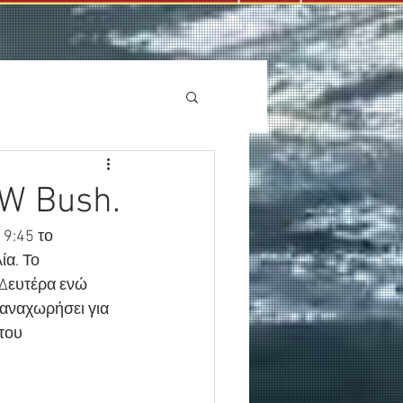
.W Bush.
9:45 το 
α. Το 
 Δευτέρα ενώ 
αναχωρήσει για 
του 