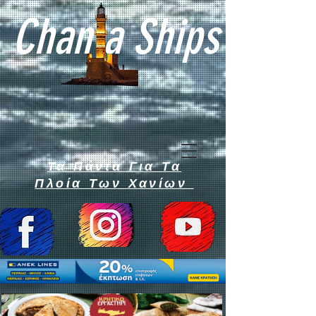
Chan a Ships
Τα Πάντα Για Τα
Πλοία Των Χανίων