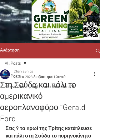
Ανάρτηση
All Posts
ChaniaShips
All Posts
26 Δεκ 2023
διαβάστηκε 1 λεπτά
Στη Σούδα και πάλι το
https://docs.google.com/document/d/
αμερικανικό
αεροπλανοφόρο “Gerald
Ford
Στις 9 το πρωί της Τρίτης κατέπλευσε 
και πάλι στη Σούδα το πυρηνοκίνητο 