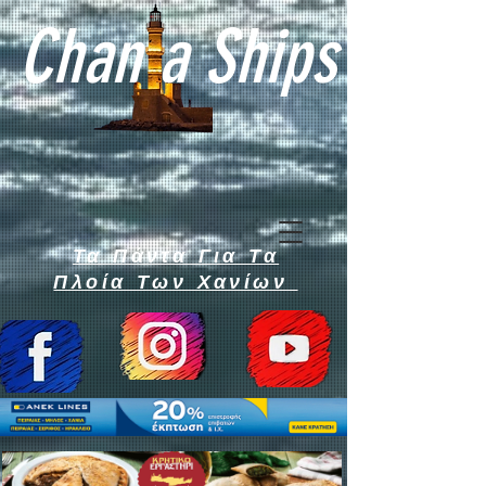
Chan a Ships
Τα Πάντα Για Τα
Πλοία Των Χανίων