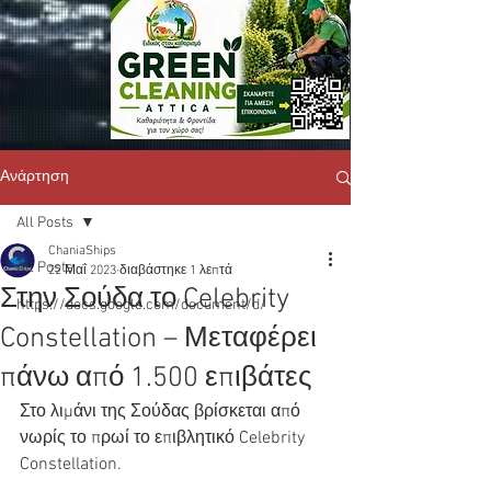
Ανάρτηση
All Posts
ChaniaShips
All Posts
22 Μαΐ 2023
διαβάστηκε 1 λεπτά
Στην Σούδα το Celebrity
https://docs.google.com/document/d/
Constellation – Μεταφέρει
πάνω από 1.500 επιβάτες
Στο λιμάνι της Σούδας βρίσκεται από 
νωρίς το πρωί το επιβλητικό Celebrity 
Constellation.