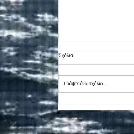
Σχόλια
Γράψτε ένα σχόλιο...
Συγκινητικό τελευταίο αντίο
στον καπετάν Δημήτρη
Κασσελάκη στο λιμάνι της
Σούδας