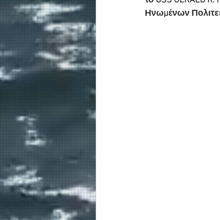
το USS GERALD R. 
Ηνωμένων Πολιτει