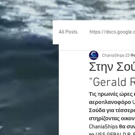
All Posts
https://docs.google
ChaniaShips
23 Φ
Στην Σο
"Gerald R
Τις πρωινές ώρες 
αεροπλανοφόρο US
Σούδα για τέσσερι
στηρίζοντας οικο
ChaniaShips θα συ