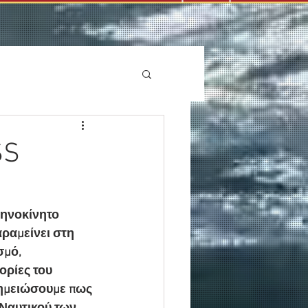
SS
ρηνοκίνητο 
ραμείνει στη 
μό, 
ρίες του 
σημειώσουμε πως 