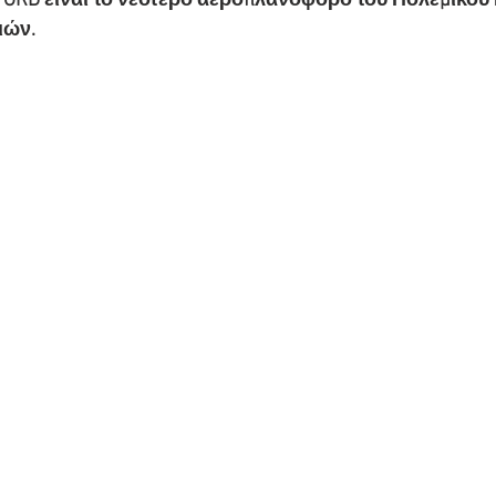
FORD είναι το νεότερο αεροπλανοφόρο του Πολεμικού 
ών. 