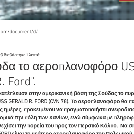
.com/document/d/
εβ
διαβάστηκε 1 λεπτά
ύδα το αεροπλανοφόρο U
. Ford".
κατέπλευσε στην αμερικανική βάση της Σούδας το πυ
S GERALD R. FORD (CVN 78). Το αεροπλανοφόρο θα πα
ς ημέρες, προκειμένου να πραγματοποιήσει ανεφοδιασ
νομικά την πόλη των Χανίων, ενώ σύμφωνα με πληροφο
νεχίσει την πορεία του προς τον Περσικό Κόλπο.  Να 