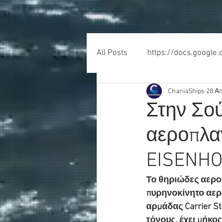
All Posts
https://docs.google
ChaniaShips
28 Α
Στην Σο
αεροπλα
EISENH
Το θηριώδες αεροπ
πυρηνοκίνητο αερο
αρμάδας Carrier St
τόνους, έχει μήκος