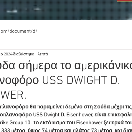
.com/document/d/
πρ 2024
διαβάστηκε 1 λεπτά
ύδα σήμερα το αμερικάνικ
νοφόρο USS DWIGHT D.
OWER.
λανοφόρο θα παραμείνει δεμένο στη Σούδα μέχρι τις 
πλανοφόρο USS Dwight D. Eisenhower, είναι επικεφαλή
rike Group 10. Το εκτόπισμα του Eisenhower ξεπερνά το
 333 μέτρα, ύψος 74 μέτρα και πλάτος 73 μέτρα, και διαθ