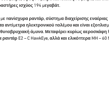
ραστήρες ισχύος 194 μεγαβάτ.
 με πανίσχυρα ραντάρ, σύστημα διαχείρισης εναέριας
τα αντίμετρα ηλεκτρονικού πολέμου και είναι εξοπλισμέ
νθυποβρυχιακή άμυνα. Μεταφέρει κυρίως αεροσκάφη FA
α ραντάρ E2 – C HawkEye, αλλά και ελικόπτερα MH – 60