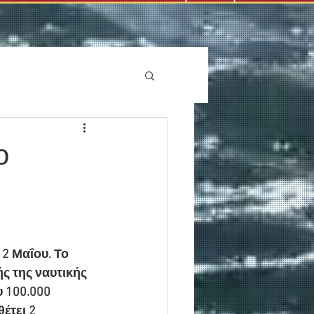
ο
2 Μαΐου. Το 
ς της ναυτικής 
υ 100.000 
έτει 2 