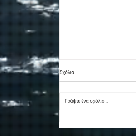
Σχόλια
Γράψτε ένα σχόλιο...
Συγκινητικό τελευταίο αντίο
στον καπετάν Δημήτρη
Κασσελάκη στο λιμάνι της