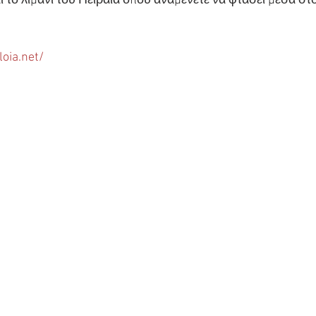
 το λιμάνι του Πειραιά όπου αναμένετε να φτάσει μέσα στο
loia.net/