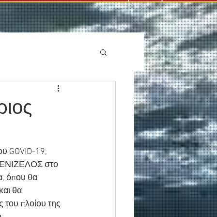
ριος
ου GOVID-19, 
 ΒΕΝΙΖΕΛΟΣ στο 
α, όπου θα 
και θα 
 του πλοίου της 