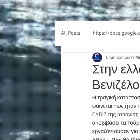
All Posts
https://docs.google
ChaniaShips
19 Μ
Στην ελλ
Βενιζέλο
Η τραγική κατάστασ
φαίνεται πως ήταν
CADIZ της Ισπανίας.
αποβιβάσει τα Τούρ
εργαζόντουσαν για 