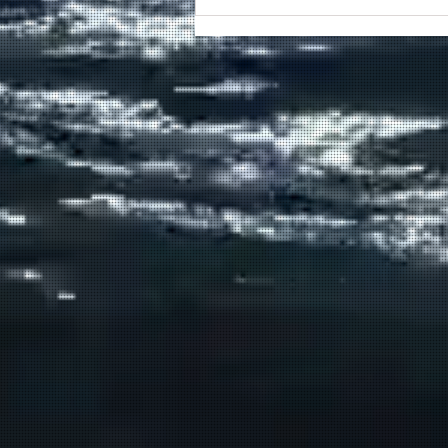
Συγκινητικό τελευταίο αντίο
στον καπετάν Δημήτρη
Κασσελάκη στο λιμάνι της
Σούδας