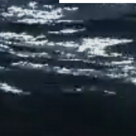
στον καπετάν Δημήτρη
Κασσελάκη στο λιμάνι της
Σούδας