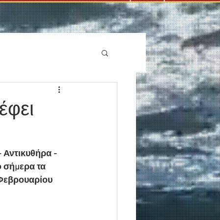
έφει
 Αντικυθήρα - 
 σήμερα τα 
 Φεβρουαρίου 