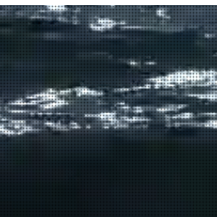
δρομολόγιο του πλοίου
μεταφοράς μεταναστών από τη
Σούδα