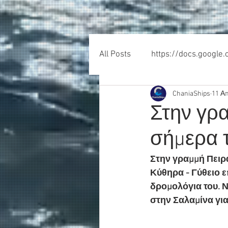
All Posts
https://docs.google
ChaniaShips
11 Α
Στην γρ
σήμερα 
Στην γραμμή Πειρα
Κύθηρα - Γύθειο ε
δρομολόγια του. 
στην Σαλαμίνα για