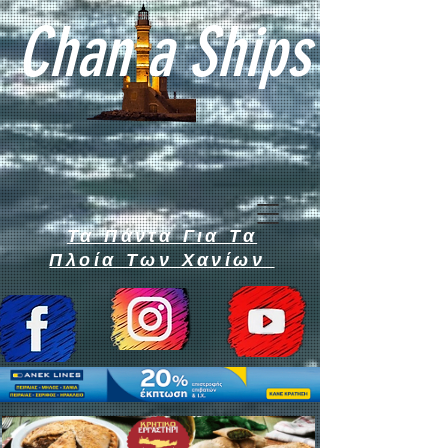
Chan a Ships
Τα Πάντα Για Τα
Πλοία Των Χανίων