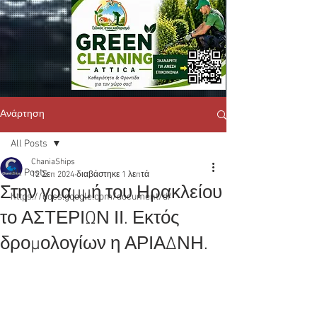
Ανάρτηση
All Posts
ChaniaShips
All Posts
12 Σεπ 2024
διαβάστηκε 1 λεπτά
Στην γραμμή του Ηρακλείου
https://docs.google.com/document/d/
το ΑΣΤΕΡΙΩΝ ΙΙ. Εκτός
δρομολογίων η ΑΡΙΑΔΝΗ.