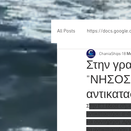
All Posts
https://docs.google
ChaniaShips
18 Μ
Στην γρα
"ΝΗΣΟΣ 
αντικατα
Σ
την Ε3 έδεσε σήμ
αντικαταστήσει από
και συντήρηση. Αργ
θα αντικαταστήσει 