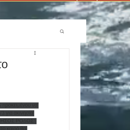
το
 προκειμένου να 
3 για ακινησία 
 "ΝΗΣΟΣ ΡΟΔΟΣ" 
σο καιρό θα 