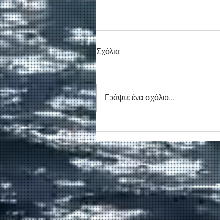
Σχόλια
Γράψτε ένα σχόλιο...
Συγκινητικό τελευταίο αντίο
στον καπετάν Δημήτρη
Κασσελάκη στο λιμάνι της
Σούδας