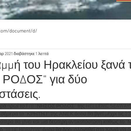
.com/document/d/
αρ 2021
διαβάστηκε 1 λεπτά
μμή του Ηρακλείου ξανά 
ΡΟΔΟΣ" για δύο
στάσεις.
ερα πρωί το F/B "ΝΗΣΟΣ ΡΟΔΟΣ" της HELLENIC SEAWAYS
 σήμερα το "ΚΡΗΤΗ Ι" της ΑΝΕΚ όπου θα βγεί μέχρι τις 23/
ότερα θα γίνει και μια δεύτερη αντικατάσταση καθώς το
το "BLUE HORIZON" όπου θα δρομολογηθεί στα Χανιά για ό