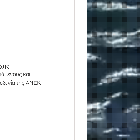
χης  
τάμενους και 
λοξενία της ΑΝΕΚ