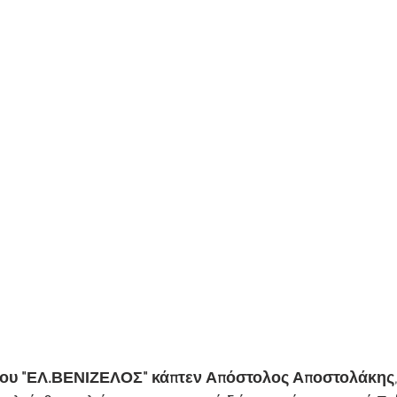
 του "ΕΛ.ΒΕΝΙΖΕΛΟΣ" κάπτεν Απόστολος Αποστολάκης