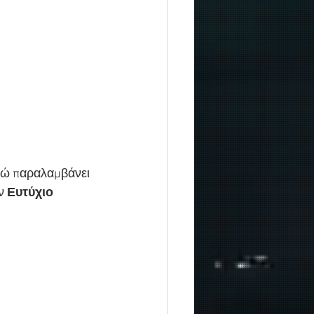
νώ παραλαμβάνει 
ν 
Ευτύχιο 