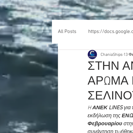
All Posts
https://docs.google
ChaniaShips
13 Φ
ΣΤΗΝ Α
ΑΡΩΜΑ 
ΣΕΛΙΝΟ
H 
ΑΝΕΚ LINES
 για
εκδήλωση της 
ΕΝΩ
Φεβρουαρίου 
στη
συνάντηση τιμήθηκε