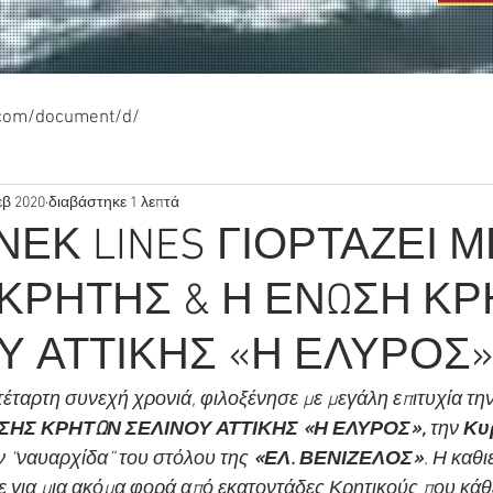
.com/document/d/
εβ 2020
διαβάστηκε 1 λεπτά
ΝΕΚ LINES ΓΙΟΡΤΑΖΕΙ Μ
ΚΡΗΤΗΣ & Η ΕΝΩΣΗ ΚΡ
Υ ΑΤΤΙΚΗΣ «Η ΕΛΥΡΟΣ
 τέταρτη συνεχή χρονιά, φιλοξένησε με μεγάλη επιτυχία την
ΣΗΣ ΚΡΗΤΩΝ ΣΕΛΙΝΟΥ ΑΤΤΙΚΗΣ «Η ΕΛΥΡΟΣ», 
την
 Κυ
ν “ναυαρχίδα” του στόλου της
 «ΕΛ. ΒΕΝΙΖΕΛΟΣ»
.
Η καθι
 για μια ακόμα φορά από εκατοντάδες Κρητικούς που κάθ