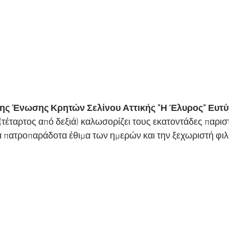
ης 'Ενωσης Κρητών Σελίνου Αττικής "Η Έλυρος" Ευτύ
 (τέταρτος από δεξιά) καλωσορίζει τους εκατοντάδες παρισ
α πατροπαράδοτα έθιμα των ημερών και την ξεχωριστή φι