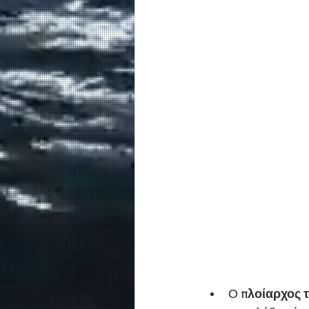
Ο
 πλοίαρχος