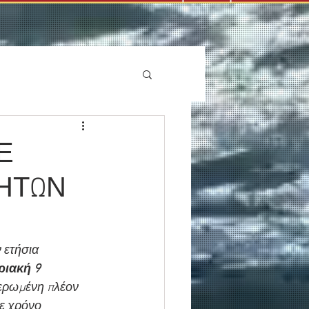
Ε
ΗΤΩΝ
»
 ετήσια 
ριακή 9 
ερωμένη πλέον 
ε χρόνο 