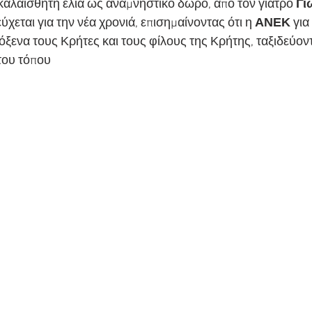
καλαίσθητη ελιά ως αναμνηστικό δώρο, από τον γιατρό 
Γι
 εύχεται για την νέα χρονιά, επισημαίνοντας ότι η 
ΑΝΕΚ 
για
όξενα τους Κρήτες και τους φίλους της Κρήτης, ταξιδεύοντ
του τόπου