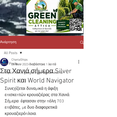
Ανάρτηση
All Posts
ChaniaShips
All Posts
26 Ιουν 2023
διαβάστηκε 1 λεπτά
Στα Χανιά σήμερα Silver
https://docs.google.com/document/d/
Spirit και World Navigator
Συνεχίζεται δυναμικά η άφιξη 
επισκεπτών κρουαζιέρας στα Χανιά. 
Σήμερα  έφτασαν στην πόλη 703 
επιβάτες, με δυο διαφορετικά 
κρουαζιερόπλοια.