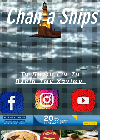
Chan a Ships
Τα Πάντα Για Τα
Πλοία Των Χανίων