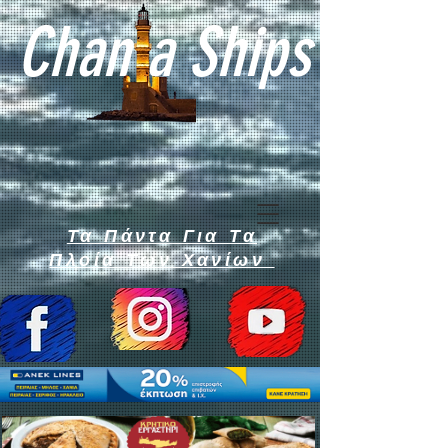
Chan a Ships
Τα Πάντα Για Τα
Πλοία Των Χανίων