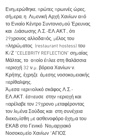
Ενημερώθηκε, πρώτες πρωινές ώρες, 
σήμερα, η  Λιμενική Αρχή Χανίων από 
το Ενιαίο Κέντρο Συντονισμού Έρευνας 
και  Διάσωσης Λ.Σ.-ΕΛ.ΑΚΤ., ότι 
29χρονος αλλοδαπός, μέλος του 
πληρώματος  (restaurant hostess) του 
Κ/Ζ “CELEBRITY REFLECTION” σημαίας 
Μάλτας, το  οποίο έπλεε στη θαλάσσια 
περιοχή 32 ν.μ. βόρεια Χανίων ν. 
Κρήτης, έχρηζε  άμεσης νοσοκομειακής 
περίθαλψης.
Άμεσα περιπολικό σκάφος Λ.Σ.-
ΕΛ.ΑΚΤ. έσπευσε  στην περιοχή και 
παρέλαβε τον 29χρονο μεταφέροντας 
τον λιμένα Σούδας και  στη συνέχεια 
διεκομίσθη με ασθενοφόρο όχημα του 
ΕΚΑΒ στο Γενικό  Νομαρχιακό 
Νοσοκομείο Χανίων “ΑΓΙΟΣ 