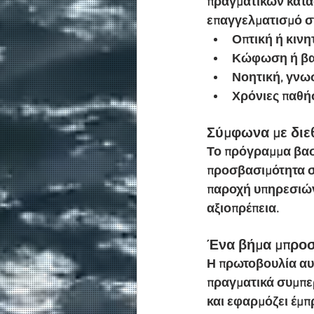
πραγματικών κατασ
επαγγελματισμό στ
Οπτική ή κινη
Κώφωση ή βα
Νοητική, γνω
Χρόνιες παθή
Σύμφωνα με διε
Το πρόγραμμα βασί
προσβασιμότητα στ
παροχή υπηρεσιών
αξιοπρέπεια.
Ένα βήμα μπροσ
Η πρωτοβουλία αυτ
πραγματικά συμπερ
και εφαρμόζει έμπ