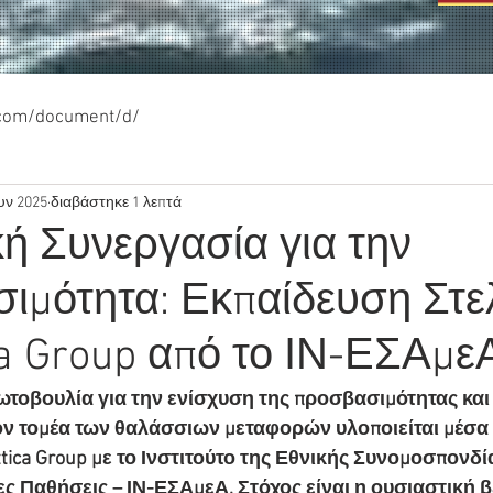
.com/document/d/
υν 2025
διαβάστηκε 1 λεπτά
ή Συνεργασία για την
ιμότητα: Εκπαίδευση Στ
ca Group από το ΙΝ-ΕΣΑμε
τοβουλία για την ενίσχυση της προσβασιμότητας και 
ν τομέα των θαλάσσιων μεταφορών υλοποιείται μέσα 
tica Group με το Ινστιτούτο της Εθνικής Συνομοσπονδί
ς Παθήσεις – ΙΝ-ΕΣΑμεΑ. Στόχος είναι η ουσιαστική 