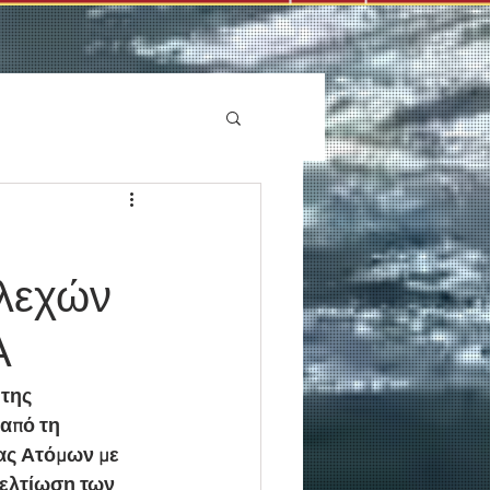
ελεχών
Α
της 
από τη 
ας Ατόμων με 
βελτίωση των 