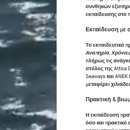
συνθηκών εξυπηρέ
εκπαίδευσης στο 
Εκπαίδευση με 
Το εκπαιδευτικό π
Αναπηρία, Χρόνιε
πλήρως τις ανάγκ
στόλος της Attica G
Seaways και ANEK L
μεταφέρει χιλιάδε
Πρακτική & βιω
Η εκπαίδευση πραγ
όσο και πρακτικό 