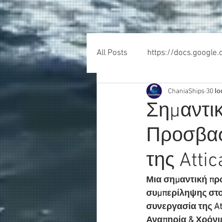
All Posts
https://docs.google
ChaniaShips
30 Ιο
Σημαντικ
Προσβασ
της Atti
Μια σημαντική πρω
συμπερίληψης στο
συνεργασία της At
Αναπηρία & Χρόνιε