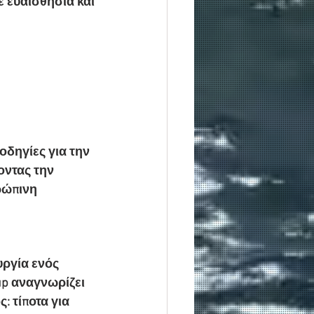
 ευαισθησία και 
οδηγίες για την 
οντας την 
ρώπινη 
ργία ενός 
up αναγνωρίζει 
 τίποτα για 