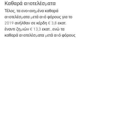
Καθαρά αποτελέσματα
Τέλος, τα ενοποιημένα καθαρά 
αποτελέσματα μετά από φόρους για το 
2019 ανήλθαν σε κέρδη € 3,8 εκατ. 
έναντι ζημιών € 13,3 εκατ., ενώ τα 
καθαρά αποτελέσματα μετά από φόρους 
και δικαιώματα μειοψηφίας ανήλθαν σε 
κέρδη € 2,6 εκατ. έναντι ζημιών € 13,8 
εκατ. Αντίστοιχα, τα καθαρά 
αποτελέσματα μετά από φόρους της 
Μητρικής για το 2019 ανήλθαν σε 
κέρδη € 2,7 εκατ. έναντι ζημιών € 13,2 
εκατ.
Στη χώρα μας, όπως και σε παγκόσμιο 
επίπεδο, βρίσκεται σε εξέλιξη 
προσπάθεια περιορισμού της 
πανδημίας COVID-19 και των συνεπειών 