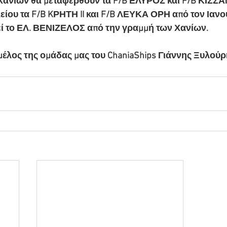
Χανίων θα μεταφερθούν τα F/B ΕΛΥΡΟΣ και F/B ΚΙΣΣΑ
ίου τα F/B KΡΗΤΗ II και F/B ΛΕΥΚΑ ΟΡΗ από τον Ιανου
ί το ΕΛ. ΒΕΝΙΖΕΛΟΣ από την γραμμή των Χανίων. 
έλος της ομάδας μας του ChaniaShips Γιάννης Ξυλούρ