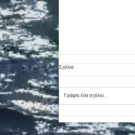
Σχόλια
Γράψτε ένα σχόλιο...
Συγκινητικό τελευταίο αντίο
στον καπετάν Δημήτρη
Κασσελάκη στο λιμάνι της
Σούδας