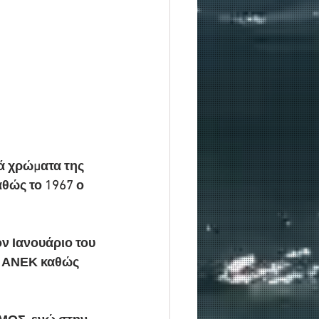
ά χρώματα της 
αθώς το 1967 ο 
ν Ιανουάριο του 
ης ΑΝΕΚ καθώς 