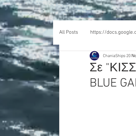
All Posts
https://docs.google
ChaniaShips
20 Ν
Σε "ΚΙΣ
BLUE GA