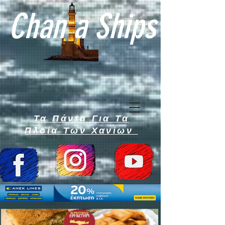
Chan a Ships
Τα Πάντα Για Τα
Πλοία Των Χανίων