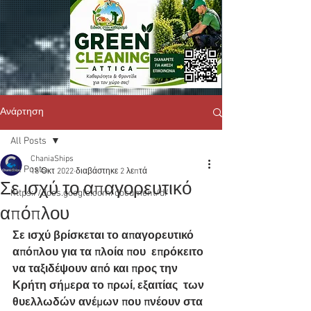
Ανάρτηση
All Posts
ChaniaShips
All Posts
18 Οκτ 2022
διαβάστηκε 2 λεπτά
Σε ισχύ το απαγορευτικό
https://docs.google.com/document/d/
απόπλου
Σε ισχύ βρίσκεται το απαγορευτικό 
απόπλου για τα πλοία που  επρόκειτο 
να ταξιδέψουν από και προς την 
Κρήτη σήμερα το πρωί, εξαιτίας  των 
θυελλωδών ανέμων που πνέουν στα 