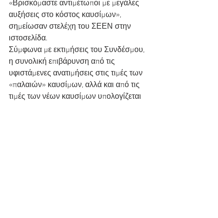
«Βρισκόμαστε αντιμέτωποι με μεγάλες 
αυξήσεις στο κόστος καυσίμων», 
σημείωσαν στελέχη του ΣΕΕΝ στην 
ιστοσελίδα.
Σύμφωνα με εκτιμήσεις του Συνδέσμου, 
η συνολική επιβάρυνση από τις 
υφιστάμενες ανατιμήσεις στις τιμές των 
«παλαιών» καυσίμων, αλλά και από τις 
τιμές των νέων καυσίμων υπολογίζεται 
στα 60 – 65 εκατ. ευρώ για το σύνολο 
του κλάδου.
Αντιδράσεις φορτηγών
Τα νέα ναύλα έχουν προκαλέσει την 
αντίδραση αρκετών ομοσπονδιών και 
σωματείων ιδιοκτητών Φορτηγών 
Δημοσίας Χρήσης. Τα ΦΔΧ κάνουν 
λόγο για υπέρογκες αυξήσεις, τις οποίες 
καλούνται να απορροφήσουν.