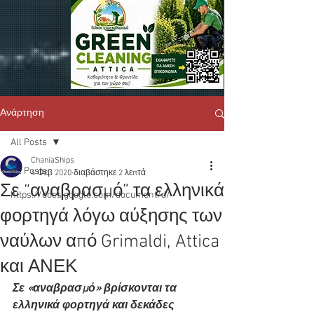
Ανάρτηση
All Posts
ChaniaShips
All Posts
4 Φεβ 2020
διαβάστηκε 2 λεπτά
Σε “αναβρασμό” τα ελληνικά
https://docs.google.com/document/d/
φορτηγά λόγω αύξησης των
ναύλων από Grimaldi, Attica
και ΑΝΕΚ
Σε «αναβρασμό» βρίσκονται τα 
ελληνικά φορτηγά και δεκάδες 