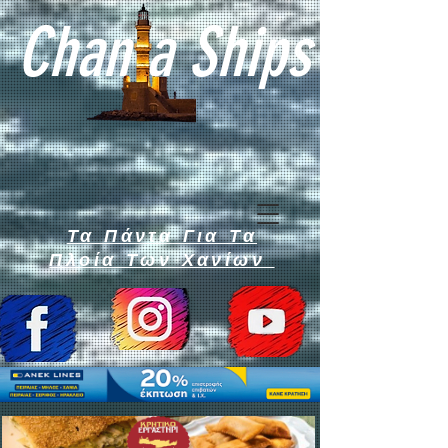
Chan a Ships
Τα Πάντα Για Τα
Πλοία Των Χανίων