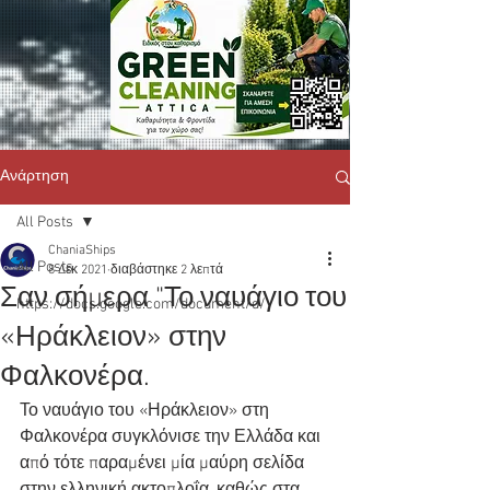
Ανάρτηση
All Posts
ChaniaShips
All Posts
8 Δεκ 2021
διαβάστηκε 2 λεπτά
Σαν σήμερα "Το ναυάγιο του
https://docs.google.com/document/d/
«Ηράκλειον» στην
Φαλκονέρα.
Το ναυάγιο του «Ηράκλειον» στη 
Φαλκονέρα συγκλόνισε την Ελλάδα και 
από τότε παραμένει μία μαύρη σελίδα 