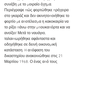
συνέβη με το μοιραίο όχημα. 
Περιέγραψε πώς φορτώθηκε πρόχειρα 
στο γκαράζ και δεν ακινητοποιήθηκε το 
φορτίο με αποτέλεσμα η κακοκαιρία να 
το ρίξει πάνω στην μπουκαπόρτα και να 
ανοίξει! Μετά το ναυάγιο, 
ταλαιπωρήθηκε αφάνταστα και 
οδηγήθηκε σε δεινή οικονομική 
κατάσταση. H απόφαση του 
δικαστηρίου ανακοινώθηκε στις 21 
Μαρτίου 1968. Ο ένας από τους 
πλοιοκτήτες του «Ηράκλειον» 
Xαράλαμπος Τυπάλδος και ο 
διευθυντής της εταιρείας Παναγιώτης 
Κόκκινος καθώς και δύο αξιωματικοί 
του πλοίου καταδικάστηκαν με ποινές 
φυλάκισης από πέντε ως και επτά έτη.