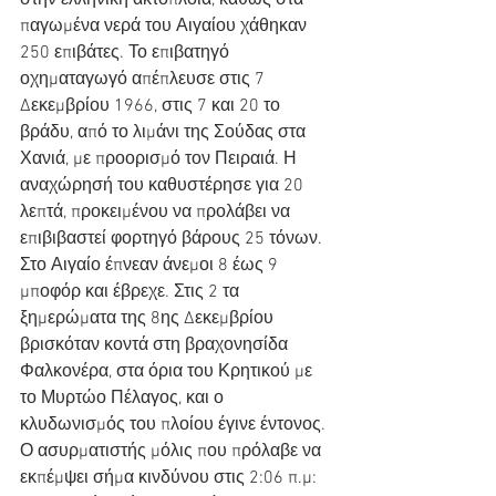
στην ελληνική ακτοπλοΐα, καθώς στα 
παγωμένα νερά του Αιγαίου χάθηκαν 
250 επιβάτες. Το επιβατηγό 
οχηματαγωγό απέπλευσε στις 7 
Δεκεμβρίου 1966, στις 7 και 20 το 
βράδυ, από το λιμάνι της Σούδας στα 
Χανιά, με προορισμό τον Πειραιά. Η 
αναχώρησή του καθυστέρησε για 20 
λεπτά, προκειμένου να προλάβει να 
επιβιβαστεί φορτηγό βάρους 25 τόνων. 
Στο Αιγαίο έπνεαν άνεμοι 8 έως 9 
μποφόρ και έβρεχε. Στις 2 τα 
ξημερώματα της 8ης Δεκεμβρίου 
βρισκόταν κοντά στη βραχονησίδα 
Φαλκονέρα, στα όρια του Κρητικού με 
το Μυρτώο Πέλαγος, και ο 
κλυδωνισμός του πλοίου έγινε έντονος.  
Ο ασυρματιστής μόλις που πρόλαβε να 
εκπέμψει σήμα κινδύνου στις 2:06 π.μ: 