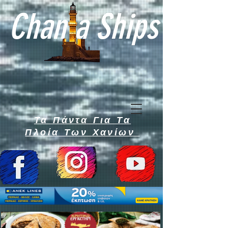
Chan a Ships
Τα Πάντα Για Τα
Πλοία Των Χανίων