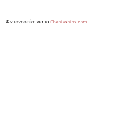
Φωτογραφίες για το 
Chaniaships.com
"Γιάννης Ξυλούρης"
Εμφάνιση όλων
Πρόσφατες αναρτήσεις