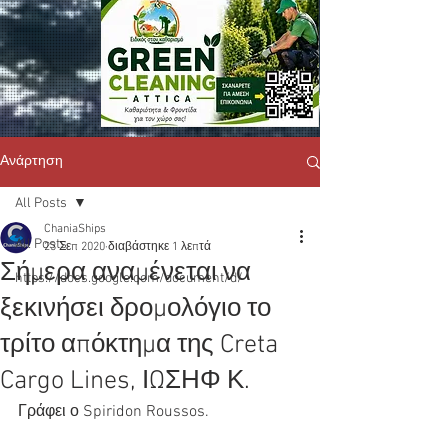
Ανάρτηση
All Posts
ChaniaShips
All Posts
23 Σεπ 2020
διαβάστηκε 1 λεπτά
Σήμερα αναμένεται να
https://docs.google.com/document/d/
ξεκινήσει δρομολόγιο το
τρίτο απόκτημα της Creta
Cargo Lines, ΙΩΣΗΦ Κ.
Γράφει ο Spiridon Roussos.