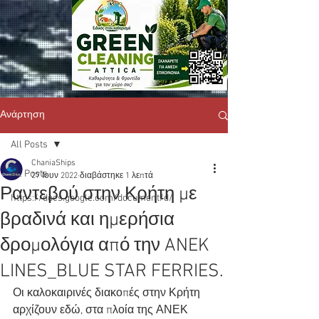
Ανάρτηση
All Posts
ChaniaShips
All Posts
27 Ιουν 2022
διαβάστηκε 1 λεπτά
Ραντεβού στην Κρήτη με
https://docs.google.com/document/d/
βραδινά και ημερήσια
δρομολόγια από την ANEK
LINES_BLUE STAR FERRIES.
Οι καλοκαιρινές διακοπές στην Κρήτη 
αρχίζουν εδώ, στα πλοία της ΑΝΕΚ 