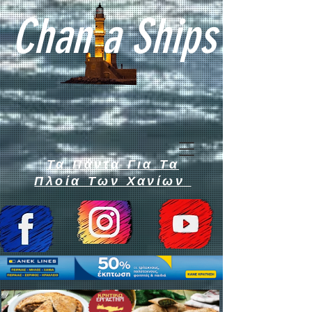
Chan a Ships
Τα Πάντα Για Τα
Πλοία Των Χανίων