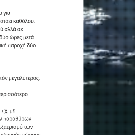
 για 
ατάει καθόλου. 
ού αλλά σε 
 δύο ώρες μετά 
ική παροχή δύο 
τόν μεγαλύτερος.
περισσότερο 
.χ. με 
ων παραθύρων 
εξαερισμό των 