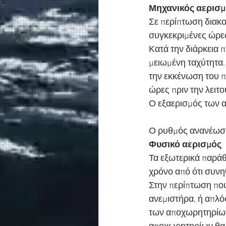
Μηχανικός αερισμ
Σε περίπτωση διακοπ
συγκεκριμένες ώρες
Κατά την διάρκεια π
μειωμένη ταχύτητα.
την εκκένωση του π
ώρες πριν την λειτο
Ο εξαερισμός των α
Ο ρυθμός ανανέωσης
Φυσικό αερισμός
Τα εξωτερικά παράθυ
χρόνο από ότι συνηθ
Στην περίπτωση που
ανεμιστήρα, ή απλό
των αποχωρητηρίων