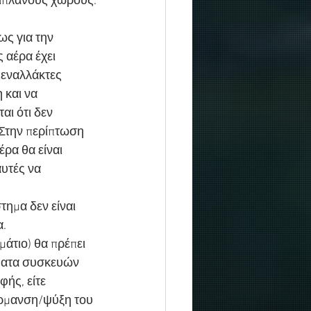
διπλανούς χώρους.
ς για την 
 αέρα έχει 
 εναλλάκτες 
 και να 
ι ότι δεν 
 Στην περίπτωση 
ρα θα είναι 
υτές να 
τημα δεν είναι 
α.
άτιο) θα πρέπει 
ματα συσκευών 
ής, είτε 
θέρμανση/ψύξη του 