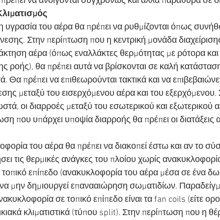
πρέπει να ανοίγονται συγχρόνως και άλλα παράθυρα σε 
λιματισμός
η υγρασία του αέρα θα πρέπει να ρυθμίζονται όπως συνήθω
άνεσης. Στην περίπτωση που η κεντρική μονάδα διαχείρισης
ανάκτηση αέρα (όπως εναλλάκτες θερμότητας με ρότορα και
ς ροής), θα πρέπει αυτά να βρίσκονται σε καλή κατάσταση
 Θα πρέπει να επιθεωρούνται τακτικά και να επιβεβαιώνετα
εσης μεταξύ του εισερχόμενου αέρα και του εξερχόμενου.
στά, οι διαρροές μεταξύ του εσωτερικού και εξωτερικού αέ
ωση που υπάρχει υποψία διαρροής θα πρέπει οι διατάξεις α
φορία του αέρα θα πρέπει να διακοπεί έστω και αν το σύσ
ήσει τις θερμικές ανάγκες του πλοίου χωρίς ανακυκλοφορί
τοπικό επίπεδο (ανακυκλοφορία του αέρα μέσα σε ένα δωμ
α να μην δημιουργεί επανααιώρηση σωματιδίων. Παραδείγ
κυκλοφορία σε τοπικό επίπεδο είναι τα fan coils (είτε οροφ
οικιακά κλιματιστικά (τύπου split). Στην περίπτωση που η 