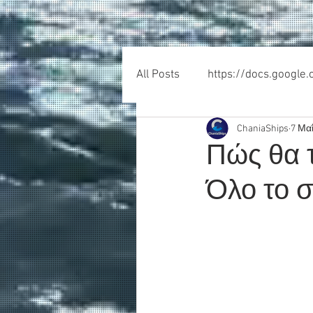
All Posts
https://docs.google
ChaniaShips
7 Μαΐ
Πώς θα τ
Όλο το σ