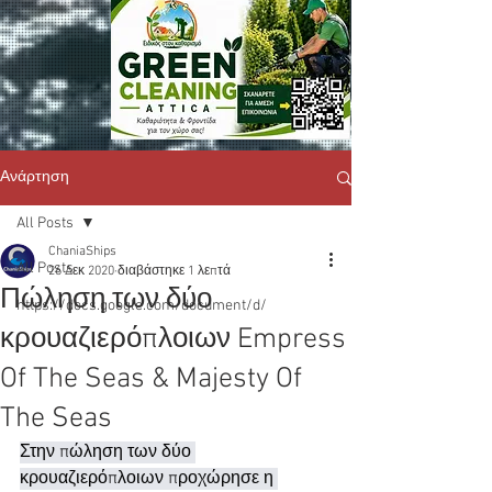
Ανάρτηση
All Posts
ChaniaShips
All Posts
26 Δεκ 2020
διαβάστηκε 1 λεπτά
Πώληση των δύο
https://docs.google.com/document/d/
κρουαζιερόπλοιων Empress
Of The Seas & Majesty Of
The Seas
Στην πώληση των δύο 
κρουαζιερόπλοιων προχώρησε η 