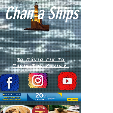
Chan a Ships
Τα Πάντα Για Τα
Πλοία Των Χανίων